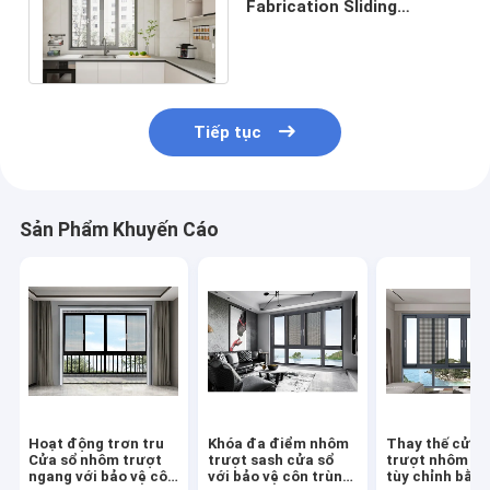
Fabrication Sliding
Window cho thông gió tối
đa và môi trường tươi
Tiếp tục
Sản Phẩm Khuyến Cáo
Hoạt động trơn tru
Khóa đa điểm nhôm
Thay thế cửa 
Cửa sổ nhôm trượt
trượt sash cửa sổ
trượt nhôm có
ngang với bảo vệ côn
với bảo vệ côn trùng
tùy chỉnh bằng