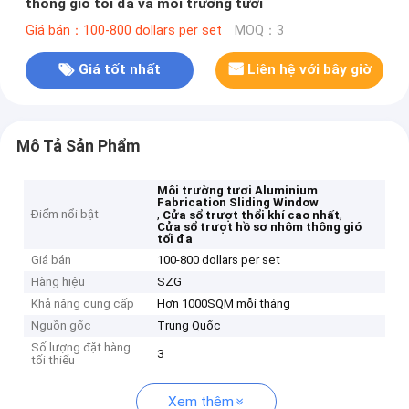
thông gió tối đa và môi trường tươi
Giá bán：100-800 dollars per set
MOQ：3
Giá tốt nhất
Liên hệ với bây giờ
Mô Tả Sản Phẩm
Môi trường tươi Aluminium
Fabrication Sliding Window
Điểm nổi bật
,
,
Cửa sổ trượt thổi khí cao nhất
Cửa sổ trượt hồ sơ nhôm thông gió
tối đa
Giá bán
100-800 dollars per set
Hàng hiệu
SZG
Khả năng cung cấp
Hơn 1000SQM mỗi tháng
Nguồn gốc
Trung Quốc
Số lượng đặt hàng
3
tối thiểu
Xem thêm